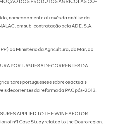
OMOÇÃO DOS PRODUTOS AGRÍCOLAS CO-
ido, nomeadamente através da análise da
NALAC, em sub-contratação pela ADE, S.A.,
P) do Ministério da Agricultura, do Mar, do
LTURA PORTUGUESA DECORRENTES DA
gricultores portugueses e sobre os actuais
íveis decorrentes da reforma da PAC pós-2013.
URES APPLIED TO THE WINE SECTOR
n of nº1 Case Study related to the Douro region.