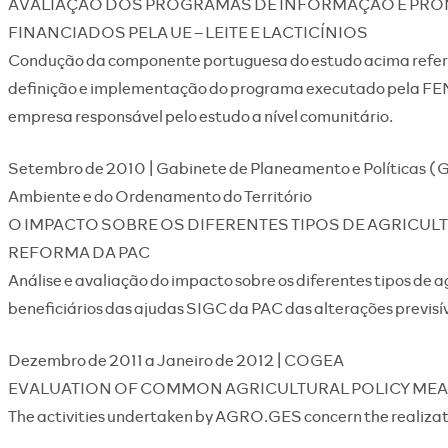
AVALIAÇÃO DOS PROGRAMAS DE INFORMAÇÃO E PR
FINANCIADOS PELA UE – LEITE E LACTICÍNIOS
Condução da componente portuguesa do estudo acima refer
definição e implementação do programa executado pela FE
empresa responsável pelo estudo a nível comunitário.
Setembro de 2010 | Gabinete de Planeamento e Políticas (GP
Ambiente e do Ordenamento do Território
O IMPACTO SOBRE OS DIFERENTES TIPOS DE AGRICU
REFORMA DA PAC
Análise e avaliação do impacto sobre os diferentes tipos de a
beneficiários das ajudas SIGC da PAC das alterações previs
Dezembro de 2011 a Janeiro de 2012 | COGEA
EVALUATION OF COMMON AGRICULTURAL POLICY MEAS
The activities undertaken by AGRO.GES concern the realizatio