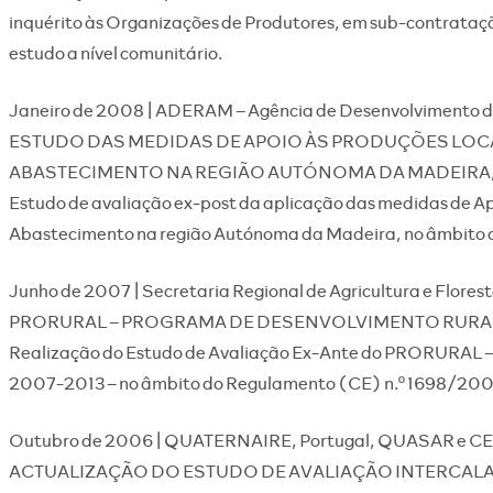
inquérito às Organizações de Produtores, em sub-contrata
estudo a nível comunitário.
Janeiro de 2008 | ADERAM – Agência de Desenvolvimento 
ESTUDO DAS MEDIDAS DE APOIO ÀS PRODUÇÕES LOCAI
ABASTECIMENTO NA REGIÃO AUTÓNOMA DA MADEIRA, 
Estudo de avaliação ex-post da aplicação das medidas de Ap
Abastecimento na região Autónoma da Madeira, no âmbito 
Junho de 2007 | Secretaria Regional de Agricultura e Flores
PRORURAL – PROGRAMA DE DESENVOLVIMENTO RURA
Realização do Estudo de Avaliação Ex-Ante do PRORURAL –
2007-2013 – no âmbito do Regulamento (CE) n.º 1698/200
Outubro de 2006 | QUATERNAIRE, Portugal, QUASAR e 
ACTUALIZAÇÃO DO ESTUDO DE AVALIAÇÃO INTERCAL