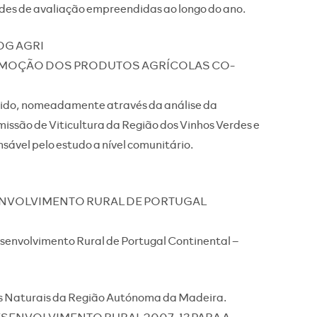
dades de avaliação empreendidas ao longo do ano.
 DG AGRI
OMOÇÃO DOS PRODUTOS AGRÍCOLAS CO-
ido, nomeadamente através da análise da
ssão de Viticultura da Região dos Vinhos Verdes e
ável pelo estudo a nível comunitário.
ENVOLVIMENTO RURAL DE PORTUGAL
senvolvimento Rural de Portugal Continental –
os Naturais da Região Autónoma da Madeira.
SENVOLVIMENTO RURAL 2007-13 PARA A