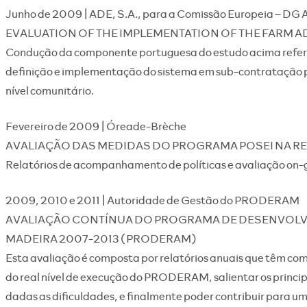
Junho de 2009 | ADE, S.A., para a Comissão Europeia – DG
EVALUATION OF THE IMPLEMENTATION OF THE FARM 
Condução da componente portuguesa do estudo acima refer
definição e implementação do sistema em sub-contratação p
nível comunitário.
Fevereiro de 2009 | Óreade-Brèche
AVALIAÇÃO DAS MEDIDAS DO PROGRAMA POSEI NA R
Relatórios de acompanhamento de políticas e avaliação on
2009, 2010 e 2011 | Autoridade de Gestão do PRODERAM
AVALIAÇÃO CONTÍNUA DO PROGRAMA DE DESENVOLV
MADEIRA 2007-2013 (PRODERAM)
Esta avaliação é composta por relatórios anuais que têm com
do real nível de execução do PRODERAM, salientar os princip
dadas as dificuldades, e finalmente poder contribuir para u