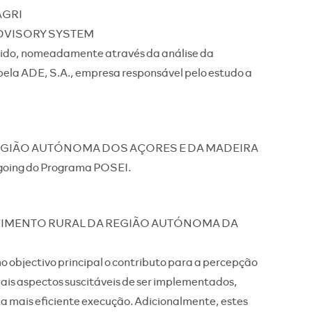
 AGRI
ADVISORY SYSTEM
ido, nomeadamente através da análise da
ela ADE, S.A., empresa responsável pelo estudo a
EGIÃO AUTÓNOMA DOS AÇORES E DA MADEIRA
-going do Programa POSEI.
IMENTO RURAL DA REGIÃO AUTÓNOMA DA
o objectivo principal o contributo para a percepção
ais aspectos suscitáveis de ser implementados,
ma mais eficiente execução. Adicionalmente, estes