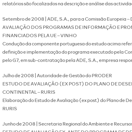
relatórios são focalizados na descrição e análise das activi
Setembro de 2008 | ADE, S.A., para a Comissão Europeia –
AVALIAÇÃO DOS PROGRAMAS DE INFORMAÇÃO E PR
FINANCIADOS PELA UE – VINHO
Condução da componente portuguesa do estudo acima refer
definição e implementação do programa executado pela Comi
pelo G7, em sub-contratação pela ADE, S.A., empresa respons
Julho de 2008 | Autoridade de Gestão do PRODER
ESTUDO DE AVALIAÇÃO (EX POST) DO PLANO DE DES
CONTINENTAL – RURIS
Elaboração do Estudo de Avaliação (ex post) do Plano de De
RURIS
Junho de 2008 | Secretaria Regional do Ambiente e Recurs
ESTUDO DE AVALIAÇÃO EX-ANTE DO PROGRAMA DE DE