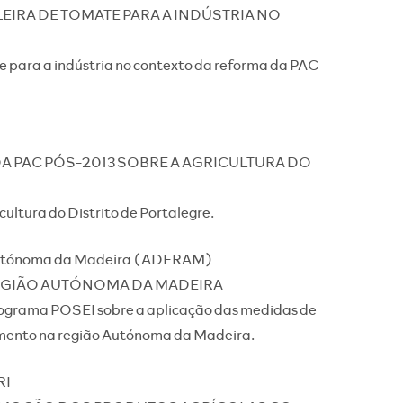
EIRA DE TOMATE PARA A INDÚSTRIA NO
te para a indústria no contexto da reforma da PAC
A PAC PÓS-2013 SOBRE A AGRICULTURA DO
ultura do Distrito de Portalegre.
o Autónoma da Madeira (ADERAM)
EGIÃO AUTÓNOMA DA MADEIRA
rograma POSEI sobre a aplicação das medidas de
cimento na região Autónoma da Madeira.
RI