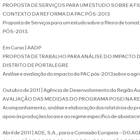
PROPOSTA DE SERVIÇOS PARA UM ESTUDO SOBRE A FIL
CONTEXTO DA REFORMA DA PAC PÓS-2013
Proposta de Serviços para um estudo sobre a fileira de toma
PÓS-2013.
Em Curso | AADP
PROPOSTA DE TRABALHO PARA ANÁLISE DO IMPACTO D
DISTRITO DE PORTALEGRE
Análise e avaliação do impacto da PAC pós-2013 sobre a agric
Outubro de 2011 | Agência de Desenvolvimento da Regiã
AVALIAÇÃO DAS MEDIDAS DO PROGRAMA POSEI NA R
Acompanhamento, análise e elaboração dos relatórios do p
apoio às produções locais e ao regime específico de abaste
Abril de 2011 | ADE, S.A., para a Comissão Europeia – DG AG