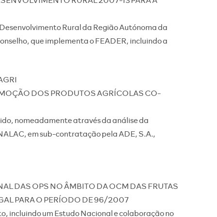
e Desenvolvimento Rural da Região Autónoma da
nselho, que implementa o FEADER, incluindo a
 AGRI
OMOÇÃO DOS PRODUTOS AGRÍCOLAS CO-
ido, nomeadamente através da análise da
NALAC, em sub-contratação pela ADE, S.A.,
AL DAS OPS NO ÂMBITO DA OCM DAS FRUTAS
AL PARA O PERÍODO DE 96/2007
o, incluindo um Estudo Nacional e colaboração no