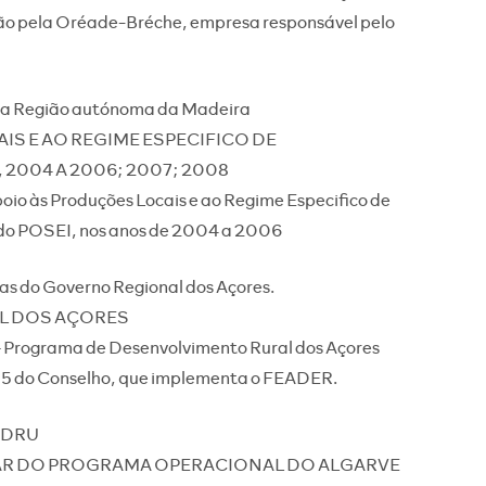
ção pela Oréade-Bréche, empresa responsável pelo
da Região autónoma da Madeira
S E AO REGIME ESPECIFICO DE
2004 A 2006; 2007; 2008
oio às Produções Locais e ao Regime Especifico de
do POSEI, nos anos de 2004 a 2006
tas do Governo Regional dos Açores.
L DOS AÇORES
 Programa de Desenvolvimento Rural dos Açores
5 do Conselho, que implementa o FEADER.
CEDRU
AR DO PROGRAMA OPERACIONAL DO ALGARVE