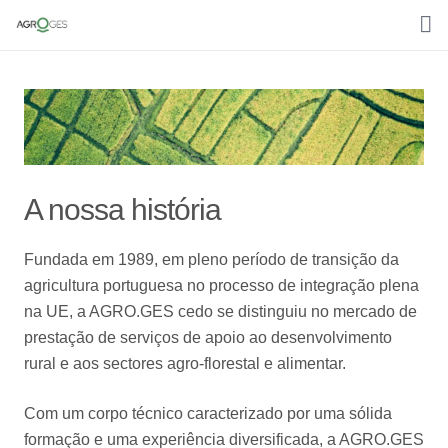
Home
Sobre nós
Media
A nossa história
Áreas de trabalho
Clientes
Fundada em 1989, em pleno período de transição da
agricultura portuguesa no processo de integração plena
Contactos
na UE, a AGRO.GES cedo se distinguiu no mercado de
prestação de serviços de apoio ao desenvolvimento
Português
rural e aos sectores agro-florestal e alimentar.
Com um corpo técnico caracterizado por uma sólida
formação e uma experiência diversificada, a AGRO.GES