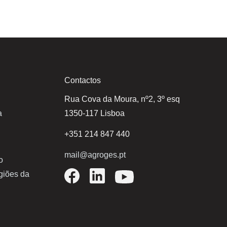
Contactos
Rua Cova da Moura, nº2, 3º esq
a
1350-117 Lisboa
+351 214 847 440
mail@agroges.pt
o
egiões da