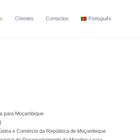
ho
Clientes
Contactos
Português
ca para Moçambique
)
Indústria e Comércio da República de Moçambique
acional de Desenvolvimento da Mandioca para