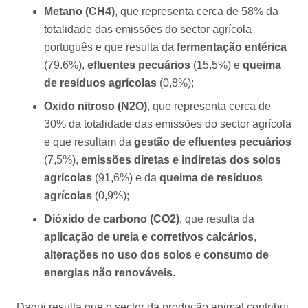
Metano (CH4)
, que representa cerca de 58% da
totalidade das emissões do sector agrícola
português e que resulta da
fermentação entérica
(79.6%),
efluentes pecuários
(15,5%) e
queima
de resíduos agrícolas
(0,8%);
Oxido nitroso
(N2O)
, que representa cerca de
30% da totalidade das emissões do sector agrícola
e que resultam da
gestão de efluentes pecuários
(7,5%),
emissões diretas e indiretas dos solos
agrícolas
(91,6%) e da
queima de resíduos
agrícolas
(0,9%);
Dióxido de carbono (CO2)
, que resulta da
aplicação de ureia e corretivos calcários
,
alterações no uso dos solos
e
consumo de
energias não renováveis
.
Daqui resulta que o sector da produção animal contribui