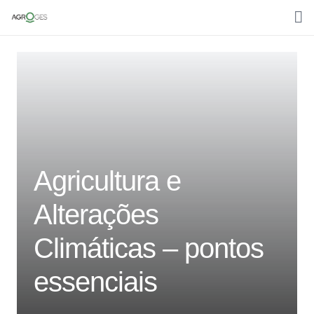
Home
Sobre nós
Media
Áreas de trabalho
Agricultura e
Clientes
Alterações
Contactos
Climáticas – pontos
Português
essenciais