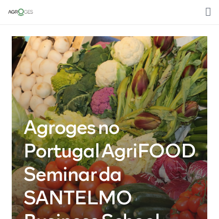
Home
Sobre nós
Media
Áreas de trabalho
Agroges no
Clientes
Portugal AgriFOOD
Contactos
Seminar da
Português
SANTELMO