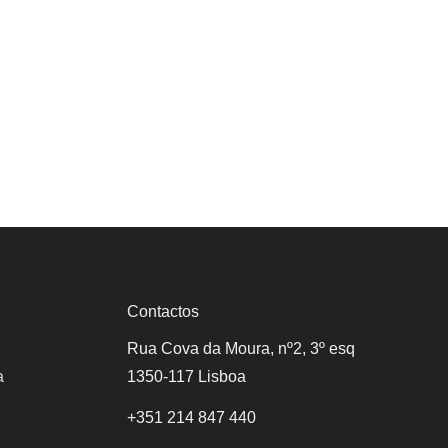
Contactos
Rua Cova da Moura, nº2, 3º esq
a
1350-117 Lisboa
+351 214 847 440