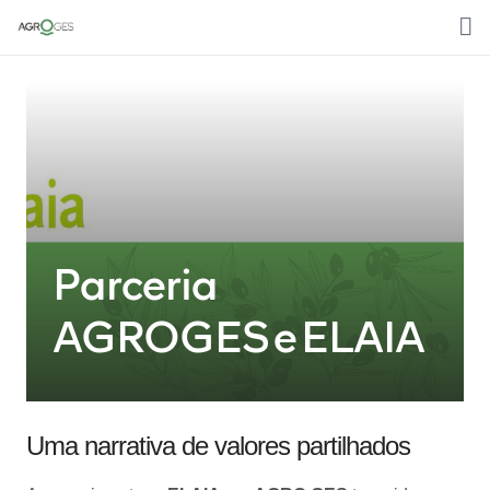
Home
Sobre nós
Media
Áreas de trabalho
Parceria
Clientes
AGROGES e ELAIA
Contactos
Português
Uma narrativa de valores partilhados