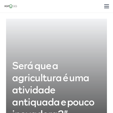
Home
Sobre nós
Media
Áreas de trabalho
Será que a
Clientes
agricultura é uma
Contactos
atividade
Português
antiquada e pouco