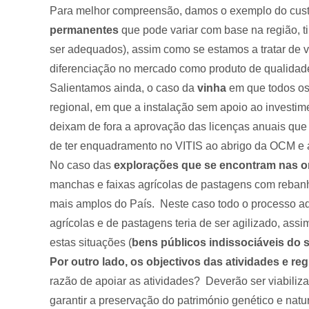
Para melhor compreensão, damos o exemplo do cus
permanentes
que pode variar com base na região, ti
ser adequados), assim como se estamos a tratar de va
diferenciação no mercado como produto de qualidad
Salientamos ainda, o caso da
vinha
em que todos os 
regional, em que a instalação sem apoio ao investim
deixam de fora a aprovação das licenças anuais que 
de ter enquadramento no VITIS ao abrigo da OCM e a
No caso das
explorações que se encontram nas or
manchas e faixas agrícolas de pastagens com rebanh
mais amplos do País. Neste caso todo o processo admi
agrícolas e de pastagens teria de ser agilizado, ass
estas situações (
bens públicos indissociáveis do
Por outro lado, os objectivos das atividades e re
razão de apoiar as atividades? Deverão ser viabilizad
garantir a preservação do património genético e natur