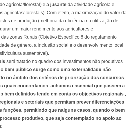
e agrícola/florestal) e
a jusante
da atividade agrícola e
s agrícolas/florestais). Com efeito, a maximização do valor da
ustos de produção (melhoria da eficiência na utilização de
urar um maior rendimento aos agricultores e
das zonas Rurais (Objetivo Específico 8 do regulamento
ade de género, a inclusão social e o desenvolvimento local
lvicultura sustentável).
ais
será tratado no quadro dos investimentos não produtivos
o bem público surge como uma externalidade não
do no âmbito dos critérios de priorização dos concursos.
os quais concordamos, achamos essencial que passem a
os bem definidos tendo em conta os objectivos regionais ,
regionais e setoriais que permitam prever diferenciações
s funções, permitindo que nalguns casos, quando o bem
 processo produtivo, que seja contemplado no apoio ao
r.