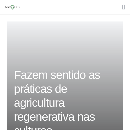
Home
Sobre nós
Media
Áreas de trabalho
Fazem sentido as
Clientes
práticas de
Contactos
agricultura
Português
regenerativa nas