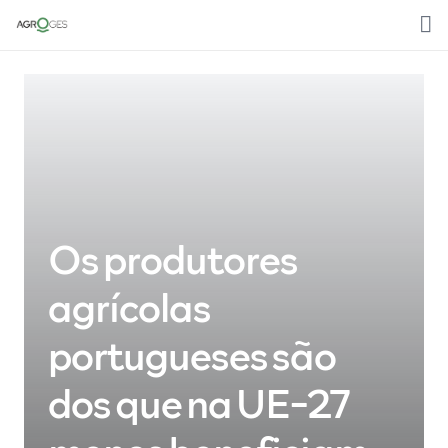
Home
Sobre nós
Media
Áreas de trabalho
Os produtores
Clientes
agrícolas
Contactos
portugueses são
Português
dos que na UE-27