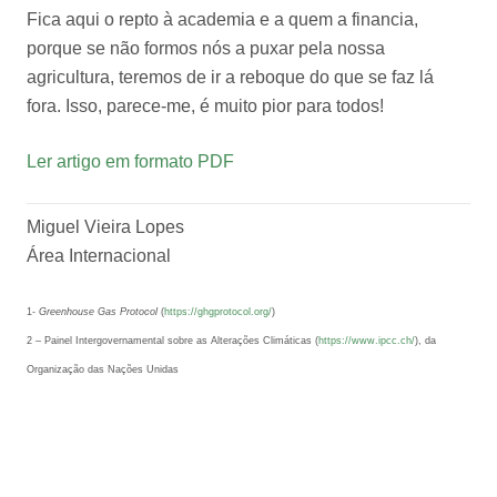
Fica aqui o repto à academia e a quem a financia,
porque se não formos nós a puxar pela nossa
agricultura, teremos de ir a reboque do que se faz lá
fora. Isso, parece-me, é muito pior para todos!
Ler artigo em formato PDF
Miguel Vieira Lopes
Área Internacional
1-
Greenhouse Gas Protocol
(
https://ghgprotocol.org/
)
2 – Painel Intergovernamental sobre as Alterações Climáticas (
https://www.ipcc.ch/
), da
Organização das Nações Unidas